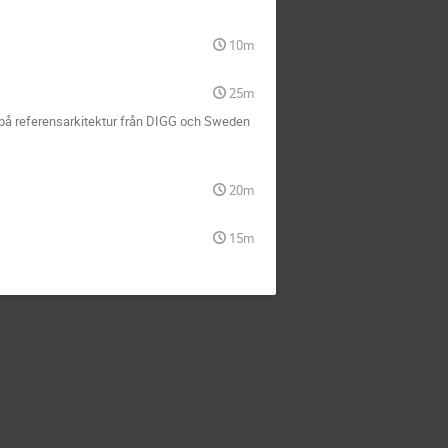
10m
25m
d på referensarkitektur från DIGG och Sweden
20m
15m