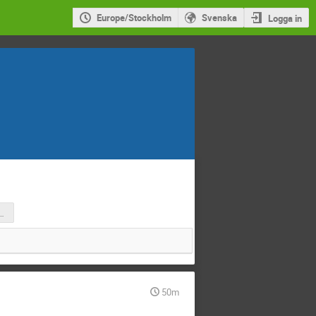
Europe/Stockholm
Svenska
Logga in
leg-frågan eller.pdf
50m