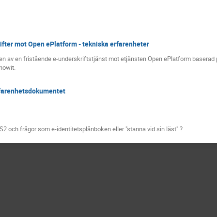
ifter mot Open ePlatform - tekniska erfarenheter
onen av en fristående e-underskriftstjänst mot etjänsten Open ePlatform basera
nowit.
farenhetsdokumentet
2 och frågor som e-identitetsplånboken eller "stanna vid sin läst" ?