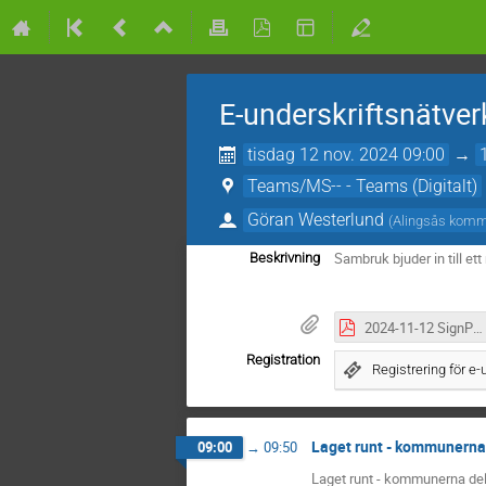
E-underskriftsnätve
tisdag 12 nov. 2024 09:00
→
Teams/MS-- - Teams (Digitalt)
Göran Westerlund
(
Alingsås kom
Sambruk bjuder in till et
Beskrivning
2024-11-12 SignPort Integrationer Presentation Sambruk.pdf
Registration
Registrering för e-
Laget runt - kommunerna 
09:00
→
09:50
Laget runt - kommunerna del