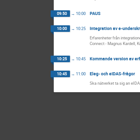
PAUS
09:50
→
10:00
Integration av e-underskr
10:00
→
10:25
Erfarenheter från integrati
Connect - Magnus Kardell, K
Kommande version av er
10:25
→
10:45
Eleg- och eIDAS-frågor
10:45
→
11:00
Ska nätverket ta sig an eIDAS