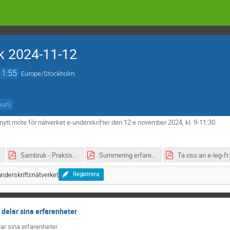
rk 2024-11-12
11:55
Europe/Stockholm
mun
)
t nytt möte för nätverket e-underskrifter den 12:e november 2024, kl. 9-11:30.
Sambruk - Praktiska erfarenheter e-underskrifter version 3 (utkast20241110).pdf
Summering erfarenhetsdokumentet.pdf
Ta oss an e-
underskriftsnätverket
Registrera
delar sina erfarenheter
ar sina erfarenheter