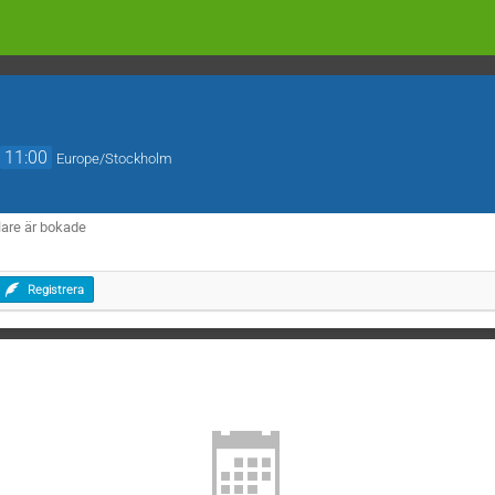
→
11:00
Europe/Stockholm
lare är bokade
Registrera