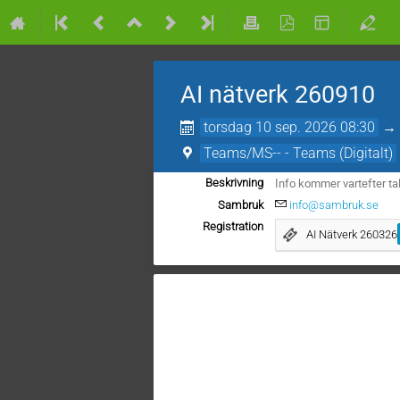
AI nätverk 260910
torsdag 10 sep. 2026 08:30
Teams/MS-- - Teams (Digitalt)
Info kommer vartefter ta
Beskrivning
Sambruk
info@sambruk.se
Registration
AI Nätverk 260326