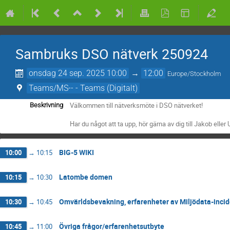
Sambruks DSO nätverk 250924
onsdag 24 sep. 2025 10:00
→
12:00
Europe/Stockholm
Teams/MS-- - Teams (Digitalt)
Välkommen till nätverksmöte i DSO nätverket!
Beskrivning
Har du något att ta upp, hör gärna av dig till Jakob eller 
BIG-5 WIKI
10:00
→
10:15
Latombe domen
10:15
→
10:30
Omvärldsbevakning, erfarenheter av Miljödata-inci
10:30
→
10:45
Övriga frågor/erfarenhetsutbyte
10:45
→
11:00